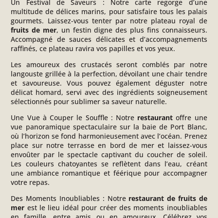
Un Festival de Saveurs
:
Notre carte regorge d’une
multitude de délices marins, pour satisfaire tous les palais
gourmets. Laissez-vous tenter par notre plateau royal de
fruits de mer
, un festin digne des plus fins connaisseurs.
Accompagné de sauces délicates et d’accompagnements
raffinés, ce plateau ravira vos papilles et vos yeux.
Les amoureux des crustacés seront comblés par notre
langouste grillée à la perfection, dévoilant une chair tendre
et savoureuse. Vous pouvez également déguster notre
délicat homard, servi avec des ingrédients soigneusement
sélectionnés pour sublimer sa saveur naturelle.
Une Vue à Couper le Souffle :
Notre
restaurant
offre une
vue panoramique spectaculaire sur la baie de Port Blanc,
où l’horizon se fond harmonieusement avec l’océan. Prenez
place sur notre terrasse en bord de mer et laissez-vous
envoûter par le spectacle captivant du coucher de soleil.
Les couleurs chatoyantes se reflètent dans l’eau, créant
une ambiance romantique et féérique pour accompagner
votre repas.
Des Moments Inoubliables :
Notre
restaurant
de fruits de
mer
est le lieu idéal pour créer des moments inoubliables
en famille, entre amis ou en amoureux. Célébrez vos