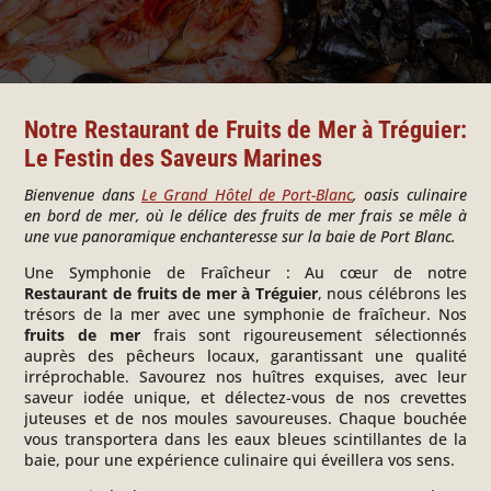
Notre Restaurant de Fruits de Mer à Tréguier
:
Le Festin des Saveurs Marines
Bienvenue dans
Le Grand Hôtel de Port-Blanc
, oasis culinaire
en bord de mer, où le délice des fruits de mer frais se mêle à
une vue panoramique enchanteresse sur la baie de Port Blanc.
Une Symphonie de Fraîcheur :
Au cœur de notre
Restaurant de fruits de mer à Tréguier
, nous célébrons les
trésors de la mer avec une symphonie de fraîcheur. Nos
fruits de mer
frais sont rigoureusement sélectionnés
auprès des pêcheurs locaux, garantissant une qualité
irréprochable. Savourez nos huîtres exquises, avec leur
saveur iodée unique, et délectez-vous de nos crevettes
juteuses et de nos moules savoureuses. Chaque bouchée
vous transportera dans les eaux bleues scintillantes de la
baie, pour une expérience culinaire qui éveillera vos sens.