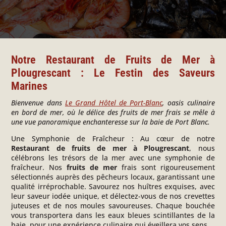
Notre Restaurant de Fruits de Mer à
Plougrescant
:
Le Festin des Saveurs
Marines
Bienvenue dans
Le Grand Hôtel de Port-Blanc
, oasis culinaire
en bord de mer, où le délice des fruits de mer frais se mêle à
une vue panoramique enchanteresse sur la baie de Port Blanc.
Une Symphonie de Fraîcheur :
Au cœur de notre
Restaurant de fruits de mer à Plougrescant
, nous
célébrons les trésors de la mer avec une symphonie de
fraîcheur. Nos
fruits de mer
frais sont rigoureusement
sélectionnés auprès des pêcheurs locaux, garantissant une
qualité irréprochable. Savourez nos huîtres exquises, avec
leur saveur iodée unique, et délectez-vous de nos crevettes
juteuses et de nos moules savoureuses. Chaque bouchée
vous transportera dans les eaux bleues scintillantes de la
baie, pour une expérience culinaire qui éveillera vos sens.