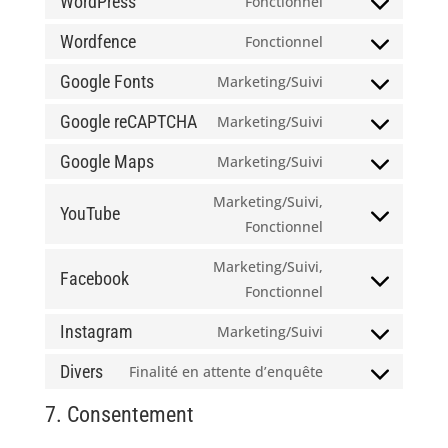
WordPress
Fonctionnel
Consent
to
Wordfence
Fonctionnel
Consent
service
to
Google Fonts
Marketing/Suivi
wordpress
Consent
service
to
Google reCAPTCHA
Marketing/Suivi
wordfence
Consent
service
to
Google Maps
Marketing/Suivi
google-
Consent
service
fonts
to
Marketing/Suivi,
google-
YouTube
service
Consent
Fonctionnel
recaptcha
google-
to
Marketing/Suivi,
maps
service
Facebook
Consent
Fonctionnel
youtube
to
Instagram
Marketing/Suivi
service
Consent
facebook
to
Divers
Finalité en attente d’enquête
Consent
service
to
7. Consentement
instagram
service